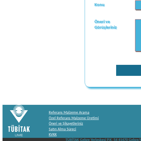
Konu
Öneri ve
Görüşleriniz
Referans Malzeme Arama
Özel Referans Malzeme Üretimi
Öneri ve Şikayetleriniz
Satın Alma Süreci
KVKK
TÜBİTAK Gebze Yerleşkesi P.K. 54 41470 Gebze