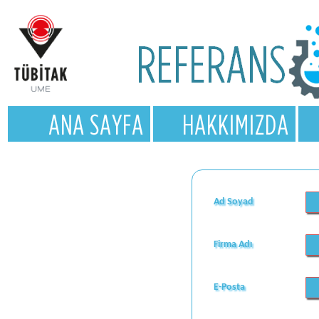
Ad Soyad
Firma Adı
E-Posta