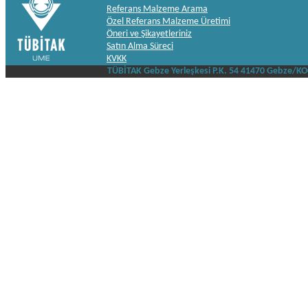
Referans Malzeme Arama
Özel Referans Malzeme Üretimi
Öneri ve Şikayetleriniz
Satın Alma Süreci
KVKK
TÜBİTAK Gebze Yerleşkesi P.K. 54 41470 Gebze/K